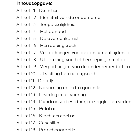
M3000
Jupiter
Young
Inhoudsopgave:
Artikel 1 - Definities
Menstruatie ondergoed
M55
Artikel 2 - Identiteit van de ondernemer
Softly
M2000
Artikel 3 - Toepasselijkheid
Sokken
M3000
Artikel 4 - Het aanbod
Artikel 5 - De overeenkomst
Thermo
M3400
Artikel 6 - Herroepingsrecht
Young
Sokken
Artikel 7 - Verplichtingen van de consument tijdens 
Thermo
Artikel 8 - Uitoefening van het herroepingsrecht d
Artikel 9 - Verplichtingen van de ondernemer bij her
Young
Artikel 10 - Uitsluiting herroepingsrecht
Artikel 11 - De prijs
Artikel 12 - Nakoming en extra garantie
Artikel 13 - Levering en uitvoering
Artikel 14 - Duurtransacties: duur, opzegging en verle
Artikel 15 - Betaling
Artikel 16 - Klachtenregeling
Artikel 17 - Geschillen
Artikel 18 - Branchegarantie