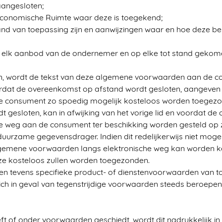
 aangesloten;
e Economische Ruimte waar deze is toegekend;
and van toepassing zijn en aanwijzingen waar en hoe deze ber
 elk aanbod van de ondernemer en op elke tot stand geko
, wordt de tekst van deze algemene voorwaarden aan de con
voordat de overeenkomst op afstand wordt gesloten, aangeve
n de consument zo spoedig mogelijk kosteloos worden toegez
 gesloten, kan in afwijking van het vorige lid en voordat d
 weg aan de consument ter beschikking worden gesteld op 
rzame gegevensdrager. Indien dit redelijkerwijs niet mogeli
gemene voorwaarden langs elektronische weg kan worden ke
ze kosteloos zullen worden toegezonden.
tevens specifieke product- of dienstenvoorwaarden van toep
h in geval van tegenstrijdige voorwaarden steeds beroepen 
t of onder voorwaarden geschiedt, wordt dit nadrukkelijk i