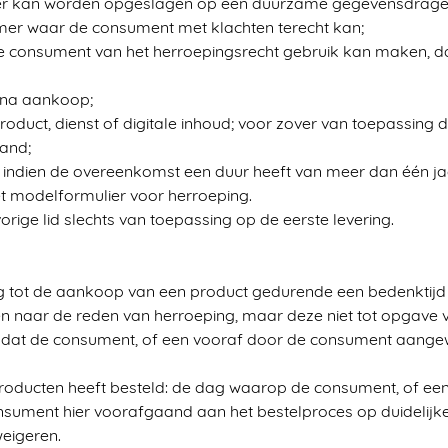
er kan worden opgeslagen op een duurzame gegevensdrager
mer waar de consument met klachten terecht kan;
consument van het herroepingsrecht gebruik kan maken, dan 
e na aankoop;
product, dienst of digitale inhoud; voor zover van toepassing d
stand;
 indien de overeenkomst een duur heeft van meer dan één ja
et modelformulier voor herroeping.
vorige lid slechts van toepassing op de eerste levering.
 tot de aankoop van een product gedurende een bedenktijd
aar de reden van herroeping, maar deze niet tot opgave van
adat de consument, of een vooraf door de consument aangewez
producten heeft besteld: de dag waarop de consument, of ee
sument hier voorafgaand aan het bestelproces op duidelijke 
weigeren.