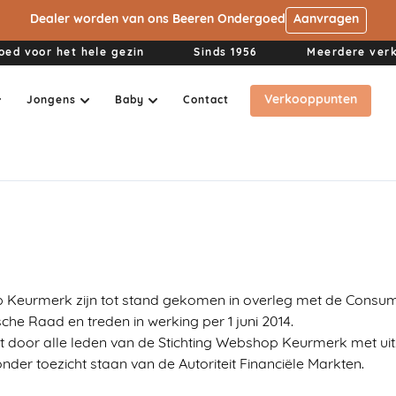
Dealer worden van ons Beeren Ondergoed
Aanvragen
ed voor het hele gezin
Sinds 1956
Meerdere ver
Verkooppunten
Jongens
Baby
Contact
Collecties
Collecties
Collecties
Collecties
Collecties
M3000
M3000
M3000
M3000
M3000
Thermo
Thermo
Thermo
Thermo
Thermo
Mix & M
Mix & M
Mix & M
Mix & M
Mix & M
Green Comfort
Green Comfort
Green Comfort
Green Comfort
Green Comfort
Keurmerk zijn tot stand gekomen in overleg met de Consum
he Raad en treden in werking per 1 juni 2014.
oor alle leden van de Stichting Webshop Keurmerk met uitzo
nder toezicht staan van de Autoriteit Financiële Markten.