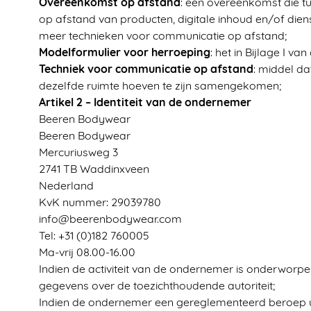
Overeenkomst op afstand
: een overeenkomst die 
op afstand van producten, digitale inhoud en/of dien
meer technieken voor communicatie op afstand;
Modelformulier voor herroeping
: het in Bijlage I
Techniek voor communicatie op afstand
: middel da
dezelfde ruimte hoeven te zijn samengekomen;
Artikel 2 – Identiteit van de ondernemer
Beeren Bodywear
Beeren Bodywear
Mercuriusweg 3
2741 TB Waddinxveen
Nederland
KvK nummer: 29039780
info@beerenbodywear.com
Tel: +31 (0)182 760005
Ma-vrij 08.00-16.00
Indien de activiteit van de ondernemer is onderworpe
gegevens over de toezichthoudende autoriteit;
Indien de ondernemer een gereglementeerd beroep u