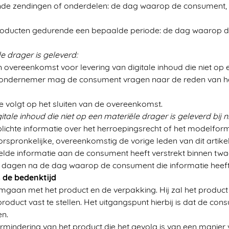
illende zendingen of onderdelen: de dag waarop de consument
producten gedurende een bepaalde periode: de dag waarop 
le drager is geleverd:
vereenkomst voor levering van digitale inhoud die niet op 
ondernemer mag de consument vragen naar de reden van herr
e volgt op het sluiten van de overeenkomst.
tale inhoud die niet op een materiële drager is geleverd bij 
ichte informatie over het herroepingsrecht of het modelformul
spronkelijke, overeenkomstig de vorige leden van dit artikel
oelde informatie aan de consument heeft verstrekt binnen 
d 14 dagen na de dag waarop de consument die informatie heef
s de bedenktijd
mgaan met het product en de verpakking. Hij zal het product 
oduct vast te stellen. Het uitgangspunt hierbij is dat de co
en.
rmindering van het product die het gevolg is van een manie