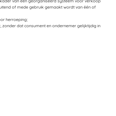
t kader van een georganiseerd systeem voor verkoop
tsluitend of mede gebruik gemaakt wordt van één of
or herroeping;
, zonder dat consument en ondernemer gelijktijdig in