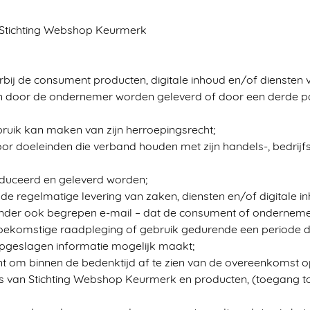
n Stichting Webshop Keurmerk
bij de consument producten, digitale inhoud en/of diensten
en door de ondernemer worden geleverd of door een derde pa
ruik kan maken van zijn herroepingsrecht;
voor doeleinden die verband houden met zijn handels-, bedrijfs
oduceerd en geleverd worden;
t de regelmatige levering van zaken, diensten en/of digitale
onder ook begrepen e-mail – dat de consument of ondernemer 
ie toekomstige raadpleging of gebruik gedurende een periode 
opgeslagen informatie mogelijk maakt;
t om binnen de bedenktijd af te zien van de overeenkomst o
id is van Stichting Webshop Keurmerk en producten, (toegang t