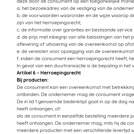
deze door de consument op een toegankelijke mani
a. het bezoekadres van de vestiging van de onderne
b. de voorwaarden waaronder en de wijze waarop de 
zijn van het herroepingsrecht;
c. de informatie over garanties en bestaande servic
d. de prijs met inbegrip van alle belastingen van het 
aflevering of uitvoering van de overeenkomst op af
e. de vereisten voor opzegging van de overeenkomst
f. indien de consument een herroepingsrecht heeft, h
In geval van een duurtransactie is de bepaling in het 
Artikel 6 – Herroepingsrecht
Bij producten:
De consument kan een overeenkomst met betrekking
ontbinden. De ondernemer mag de consument vragen n
De in lid 1 genoemde bedenktijd gaat in op de dag n
heeft ontvangen, of:
als de consument in eenzelfde bestelling meerdere 
heeft ontvangen. De ondernemer mag, mits hij de con
meerdere producten met een verschillende levertijd 