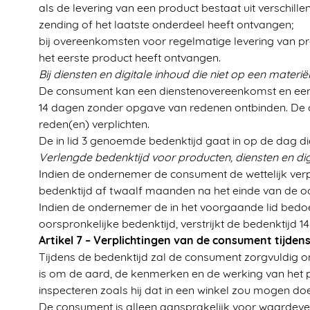
als de levering van een product bestaat uit versch
zending of het laatste onderdeel heeft ontvangen;
bij overeenkomsten voor regelmatige levering van 
het eerste product heeft ontvangen.
Bij diensten en digitale inhoud die niet op een materië
De consument kan een dienstenovereenkomst en een o
14 dagen zonder opgave van redenen ontbinden. De 
reden(en) verplichten.
De in lid 3 genoemde bedenktijd gaat in op de dag di
Verlengde bedenktijd voor producten, diensten en digi
Indien de ondernemer de consument de wettelijk verpl
bedenktijd af twaalf maanden na het einde van de oor
Indien de ondernemer de in het voorgaande lid bed
oorspronkelijke bedenktijd, verstrijkt de bedenktij
Artikel 7 – Verplichtingen van de consument tijden
Tijdens de bedenktijd zal de consument zorgvuldig o
is om de aard, de kenmerken en de werking van het pr
inspecteren zoals hij dat in een winkel zou mogen do
De consument is alleen aansprakelijk voor waardeve