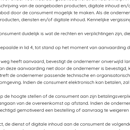
rijving van de aangeboden producten, digitale inhoud en/of
nbod door de consument mogelijk te maken. Als de ondernem
ten, diensten en/of digitale inhoud. Kennelijke vergissing
nsument duidelijk is wat de rechten en verplichtingen zijn, 
paalde in lid 4, tot stand op het moment van aanvaarding 
 weg heeft aanvaard, bevestigt de ondernemer onverwijld la
an deze aanvaarding niet door de ondernemer is bevestigd,
 treft de ondernemer passende technische en organisatorisch
ebomgeving. Indien de consument elektronisch kan betalen, 
 de hoogte stellen of de consument aan zijn betalingsverpli
 aangaan van de overeenkomst op afstand. Indien de ondern
erechtigd gemotiveerd een bestelling of aanvraag te weigeren
ct, de dienst of digitale inhoud aan de consument de volgende 