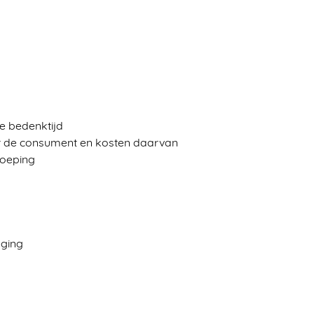
de bedenktijd
oor de consument en kosten daarvan
roeping
nging