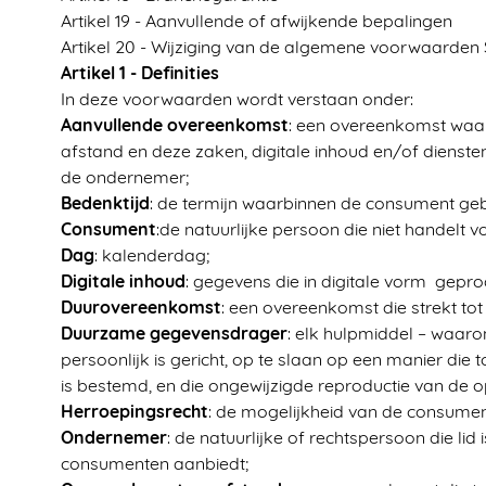
Artikel 19 - Aanvullende of afwijkende bepalingen
Artikel 20 - Wijziging van de algemene voorwaarde
Artikel 1 - Definities
In deze voorwaarden wordt verstaan onder:
Aanvullende overeenkomst
: een overeenkomst waar
afstand en deze zaken, digitale inhoud en/of dienst
de ondernemer;
Bedenktijd
: de termijn waarbinnen de consument geb
Consument
:de natuurlijke persoon die niet handelt 
Dag
: kalenderdag;
Digitale inhoud
: gegevens die in digitale vorm gepr
Duurovereenkomst
: een overeenkomst die strekt to
Duurzame gegevensdrager
: elk hulpmiddel – waar
persoonlijk is gericht, op te slaan op een manier d
is bestemd, en die ongewijzigde reproductie van de 
Herroepingsrecht
: de mogelijkheid van de consumen
Ondernemer
: de natuurlijke of rechtspersoon die l
consumenten aanbiedt;