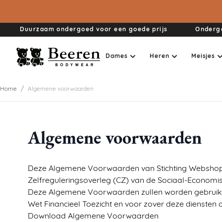
Ga naar de inhoud
Duurzaam ondergoed voor een goede prijs
Ondergo
Dames
Heren
Meisjes
Home
/
Algemene voorwaarden
2x2 Rib
2x2 Rib
1x1 Rib
Comfort Cotton
M3000
Basics
Briljant
Comfort Cotton
Comfort Feeling
M3400
Algemene voorwaarden
Briljant
Comfort Feeling
Comfort Feeling
Elegance
M401
Comfort Feeling
Cotton Stretch
Elegance
M3000
Deze Algemene Voorwaarden van Stichting Webshop 
Comfort-XL
Cotton Jersey
M3000
Mix & Match
Zelfreguleringsoverleg (CZ) van de Sociaal-Economisc
Deze Algemene Voorwaarden zullen worden gebruikt d
Elegance
Elegance
Mix & Match
Thermo
Wet Financieel Toezicht en voor zover deze diensten o
Green Comfort
Green Comfort
Thermo
Young
Download Algemene Voorwaarden