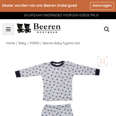
Ga naar de inhoud
Dealer worden van ons Beeren Ondergoed
Aanvragen
DUURZAAM ONDERGOED VOOR EEN GOEDE PRIJS
Home
/
Baby
/
M3000
/
Beeren Baby Pyjama Star