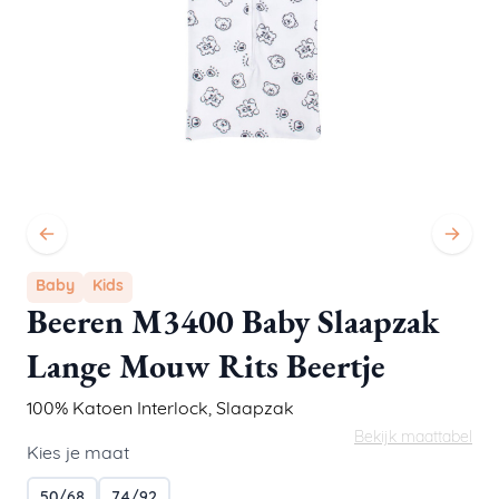
Baby
Kids
Beeren M3400 Baby Slaapzak
Lange Mouw Rits Beertje
100% Katoen Interlock
,
Slaapzak
Bekijk maattabel
Kies je maat
50/68
74/92