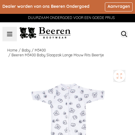
Ga naar de inhoud
Dealer worden van ons Beeren Ondergoed
Aanvragen
DUURZAAM ONDERGOED VOOR EEN GOEDE PRIJS
Home
/
Baby
/
M3400
/
Beeren M3400 Baby Slaapzak Lange Mouw Rits Beertje