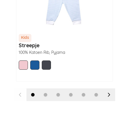
Kids
Ki
Streepje
St
100% Katoen Rib
,
Pyjama
100