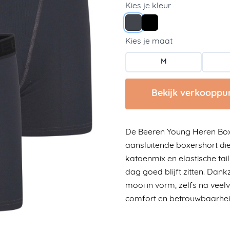
Kies je kleur
Donkergrijs
Zwart
Kies je maat
M
Bekijk verkooppu
De Beeren Young Heren Box
aansluitende boxershort di
katoenmix en elastische tai
dag goed blijft zitten. Dank
mooi in vorm, zelfs na veel
comfort en betrouwbaarhei