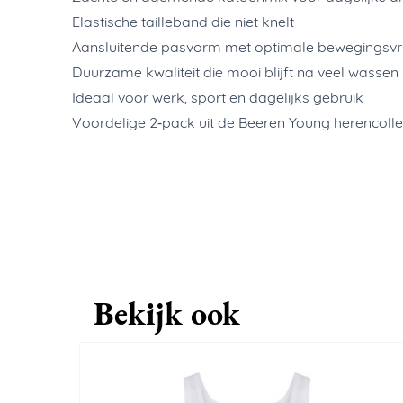
Elastische tailleband die niet knelt
Aansluitende pasvorm met optimale bewegingsvri
Duurzame kwaliteit die mooi blijft na veel wassen
Ideaal voor werk, sport en dagelijks gebruik
Voordelige 2‑pack uit de Beeren Young herencolle
Bekijk ook
Navigeren door de elementen van de carrousel is m
Druk om carrousel over te slaan
Druk op om naar carrouselnavigatie te gaan