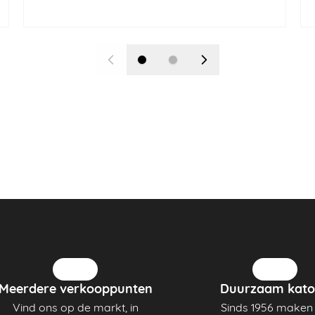
Meerdere verkooppunten
Duurzaam kato
Vind ons op de markt, in
Sinds 1956 maken 