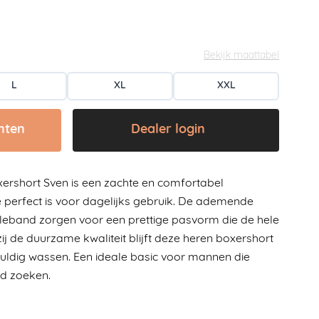
Geniet nu van 20% KORTING
op alle collecties!
Geniet nu van 20% KORTING
Naar de sale
op alle collecties!
Bekijk maattabel
Naar de sale
L
XL
XXL
nten
Dealer login
ershort Sven is een zachte en comfortabel
e perfect is voor dagelijks gebruik. De ademende
lleband zorgen voor een prettige pasvorm die de hele
zij de duurzame kwaliteit blijft deze heren boxershort
vuldig wassen. Een ideale basic voor mannen die
d zoeken.