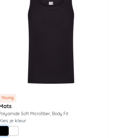
Young
Young
Mats
Jurre
Polyamide Soft Microfiber
,
Body Fit
Polyamid
Kies je kleur
Zwart
Wit