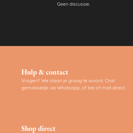
Geen discussie.
Hulp & contact
Vragen? We staan je graag te woord. Chat
gemakkelijk via Whatsapp, of bel of mail direct.
Shop direct