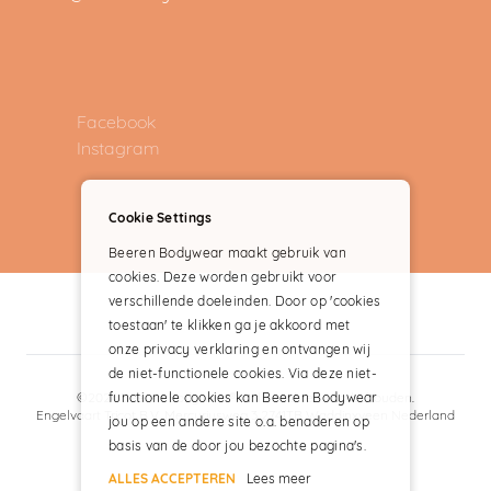
Facebook
Instagram
Cookie Settings
Beeren Bodywear maakt gebruik van
cookies. Deze worden gebruikt voor
verschillende doeleinden. Door op 'cookies
toestaan' te klikken ga je akkoord met
onze privacy verklaring en ontvangen wij
de niet-functionele cookies. Via deze niet-
functionele cookies kan Beeren Bodywear
©2024 Beeren Bodywear® – alle rechten voorbehouden.
Engelvaart Tricot B.V. Mercuriusweg 3 2741TB Waddinxveen Nederland
jou op een andere site o.a. benaderen op
basis van de door jou bezochte pagina's.
ALLES ACCEPTEREN
Lees meer