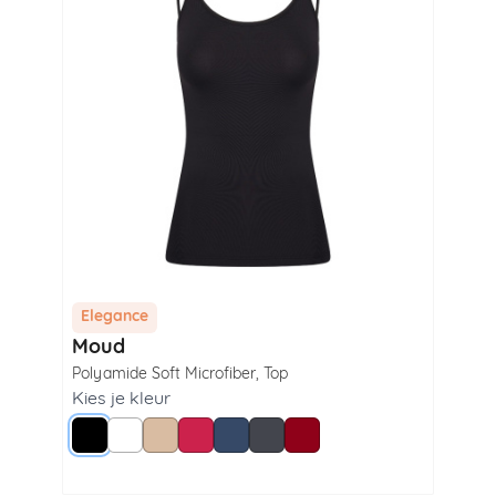
Elegance
El
Moud
No
Polyamide Soft Microfiber
,
Top
Poly
Kies je kleur
Kie
Zwart
Wit
Huid
Rood
Donkerblauw
Donkergrijs
Donkerrood
I