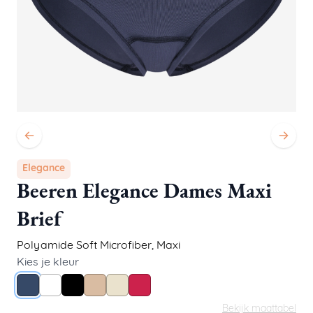
Elegance
Beeren Elegance Dames Maxi
Brief
Polyamide Soft Microfiber
,
Maxi
Kies je kleur
Donkerblauw
Wit
Zwart
Huid
Ivoor
Rood
Bekijk maattabel