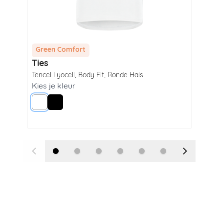
Green Comfort
Gr
Ties
Vi
Tencel Lyocell
,
Body Fit
,
Ronde Hals
Tenc
Kies je kleur
Kie
Wit
Zwart
N