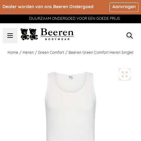
Ga naar de inhoud
Dealer worden van ons Beeren Ondergoed
Aanvragen
DUURZAAM ONDERGOED VOOR EEN GOEDE PRIJS
Home
/
Heren
/
Green Comfort
/
Beeren Green Comfort Heren Singlet