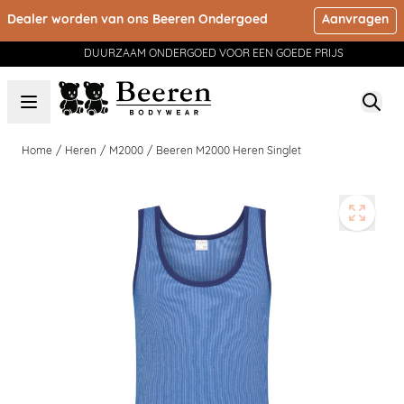
Ga naar de inhoud
Dealer worden van ons Beeren Ondergoed
Aanvragen
ONDERGOED VOOR HET HELE GEZIN
Home
/
Heren
/
M2000
/
Beeren M2000 Heren Singlet