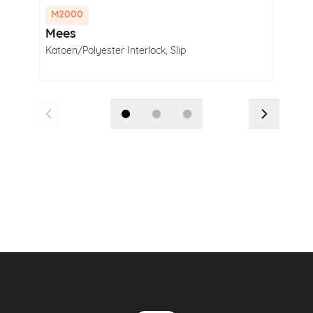
M2000
M2
Mees
Sa
Katoen/Polyester Interlock
,
Slip
Kato