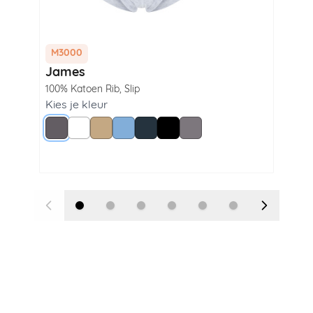
M3000
M3
James
Wi
100% Katoen Rib
,
Slip
100
Lan
Kies je kleur
Grijs
Wit
Beige
Blue
Navy
Zwart
Steel Grey