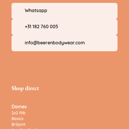
Whatsapp
+31 182 760 005
info@beerenbodywear.com
Shop direct
Dames
2x2 Rib
Basics
Briljant