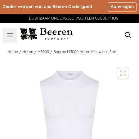
Ga naar de inhoud
Dealer worden van ons Beeren Ondergoed
Aanvragen
DUURZAAM ONDERGOED VOOR EEN GOEDE PRIJS
Home
/
Heren
/
M3000
/
Beeren M3000 Heren Mouwloos Shirt