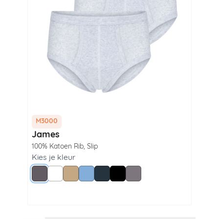
M3000
M3
James
Wi
100% Katoen Rib
,
Slip
100
Lan
Kies je kleur
Grijs
Wit
Beige
Blue
Navy
Zwart
Steel Grey