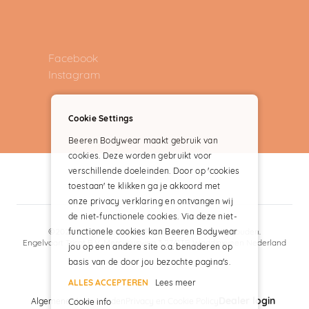
Facebook
Instagram
Cookie Settings
Beeren Bodywear maakt gebruik van
cookies. Deze worden gebruikt voor
verschillende doeleinden. Door op 'cookies
toestaan' te klikken ga je akkoord met
onze privacy verklaring en ontvangen wij
de niet-functionele cookies. Via deze niet-
functionele cookies kan Beeren Bodywear
©2024 Beeren Bodywear® – alle rechten voorbehouden.
Engelvaart Tricot B.V. Mercuriusweg 3 2741TB Waddinxveen Nederland
jou op een andere site o.a. benaderen op
basis van de door jou bezochte pagina's.
ALLES ACCEPTEREN
Lees meer
Dealer login
Algemene Voorwaarden
Privacy en Cookie Policy
Cookie info