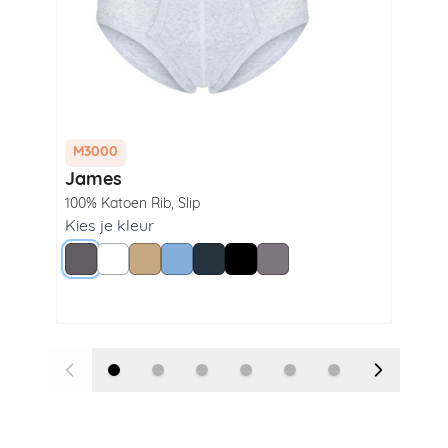
M3000
M3
James
Wi
100% Katoen Rib
,
Slip
100
Lan
Kies je kleur
Grijs
Wit
Beige
Blue
Navy
Zwart
Steel Grey