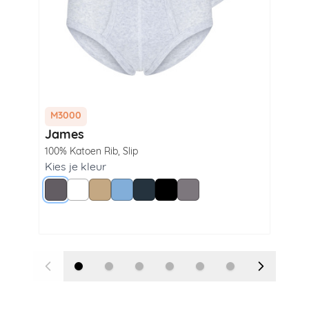
M3000
M3
James
Wi
100% Katoen Rib
,
Slip
100
Lan
Kies je kleur
Grijs
Wit
Beige
Blue
Navy
Zwart
Steel Grey