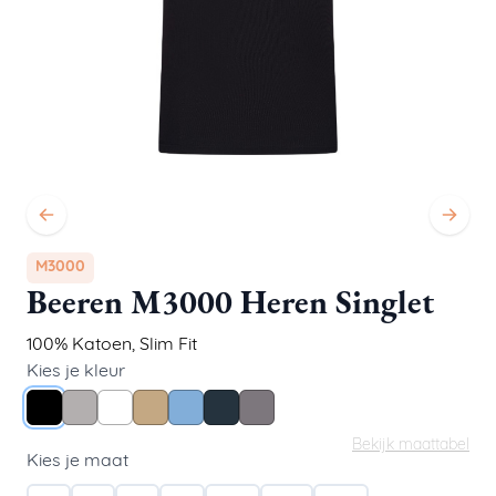
M3000
Beeren M3000 Heren Singlet
100% Katoen
,
Slim Fit
Kies je kleur
Zwart
Grijs Melee
Wit
Beige
Blue
Navy
Steel Grey
Bekijk maattabel
Kies je maat