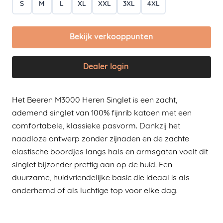
S
M
L
XL
XXL
3XL
4XL
Bekijk verkooppunten
Dealer login
Het Beeren M3000 Heren Singlet is een zacht,
ademend singlet van 100% fijnrib katoen met een
comfortabele, klassieke pasvorm. Dankzij het
naadloze ontwerp zonder zijnaden en de zachte
elastische boordjes langs hals en armsgaten voelt dit
singlet bijzonder prettig aan op de huid. Een
duurzame, huidvriendelijke basic die ideaal is als
onderhemd of als luchtige top voor elke dag.