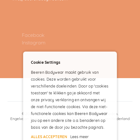
Facebook
Instagram
Cookie Settings
Beeren Bodywear maakt gebruik van
cookies. Deze worden gebruikt voor
verschillende doeleinden. Door op 'cookies
toestaan' te klikken ga je akkoord met
onze privacy verklaring en ontvangen wij
de niet-functionele cookies. Via deze niet-
functionele cookies kan Beeren Bodywear
©2024 Beeren Bodywear® – alle rechten voorbehouden.
Engelvaart Tricot B.V. Mercuriusweg 3 2741TB Waddinxveen Nederland
jou op een andere site o.a. benaderen op
basis van de door jou bezochte pagina's.
ALLES ACCEPTEREN
Lees meer