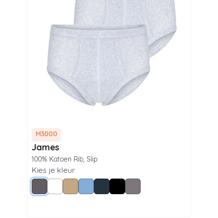
M3000
M3
James
Wi
100% Katoen Rib
,
Slip
100
Lan
Kies je kleur
Grijs
Wit
Beige
Blue
Navy
Zwart
Steel Grey