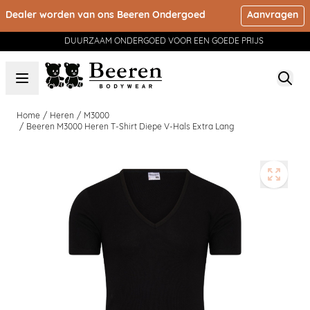
Ga naar de inhoud
Dealer worden van ons Beeren Ondergoed
Aanvragen
DUURZAAM ONDERGOED VOOR EEN GOEDE PRIJS
Home
/
Heren
/
M3000
/
Beeren M3000 Heren T-Shirt Diepe V-Hals Extra Lang