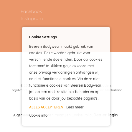
Facebook
Instagram
Cookie Settings
Beeren Bodywear maakt gebruik van
cookies. Deze worden gebruikt voor
verschillende doeleinden. Door op 'cookies
toestaan' te klikken ga je akkoord met
onze privacy verklaring en ontvangen wij
de niet-functionele cookies. Via deze niet-
functionele cookies kan Beeren Bodywear
©2024 Beeren Bodywear® – alle rechten voorbehouden.
Engelvaart Tricot B.V. Mercuriusweg 3 2741TB Waddinxveen Nederland
jou op een andere site o.a. benaderen op
basis van de door jou bezochte pagina's.
ALLES ACCEPTEREN
Lees meer
Dealer login
Algemene Voorwaarden
Privacy en Cookie Policy
Cookie info