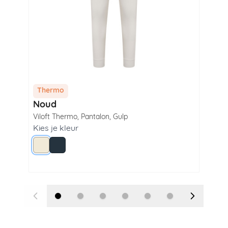
Thermo
Th
Noud
Ro
Viloft Thermo
,
Pantalon
,
Gulp
Vilo
Kies je kleur
Kie
Wolwit
Navy
Z