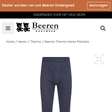
Ga naar de inhoud
Dealer worden van ons Beeren Ondergoed
Aanvragen
ONDERGOED VOOR HET HELE GEZIN
Home
/
Heren
/
Thermo
/
Beeren Thermo Heren Pantalon