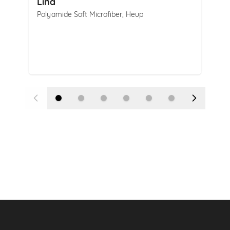
Lina
La
Polyamide Soft Microfiber
,
Heup
Poly
Kie
W