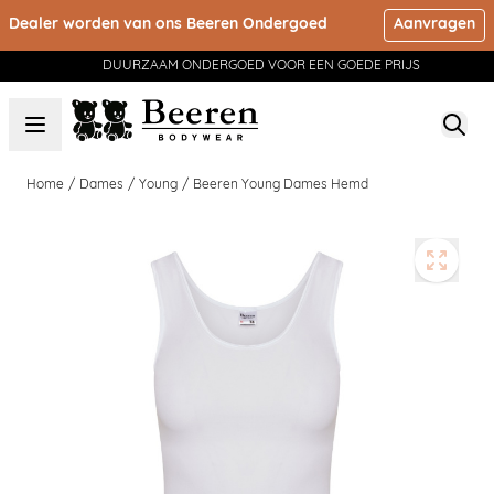
Ga naar de inhoud
Dealer worden van ons Beeren Ondergoed
Aanvragen
DUURZAAM ONDERGOED VOOR EEN GOEDE PRIJS
Home
/
Dames
/
Young
/
Beeren Young Dames Hemd