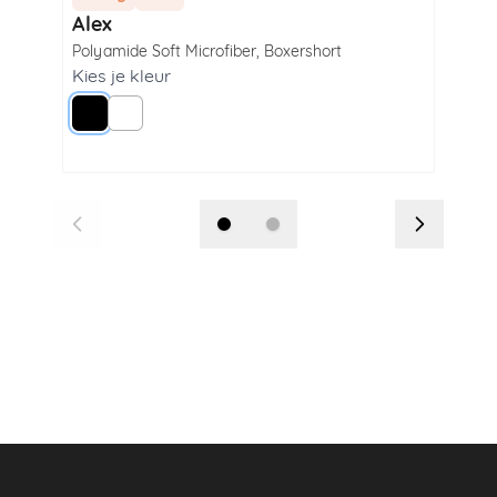
Alex
Ale
Polyamide Soft Microfiber
,
Boxershort
Poly
Kies je kleur
Kie
Zwart
Wit
W