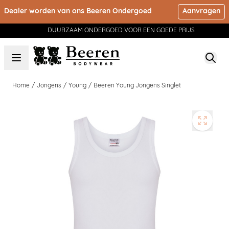
Ga naar de inhoud
Dealer worden van ons Beeren Ondergoed
Aanvragen
DUURZAAM ONDERGOED VOOR EEN GOEDE PRIJS
Home
/
Jongens
/
Young
/
Beeren Young Jongens Singlet