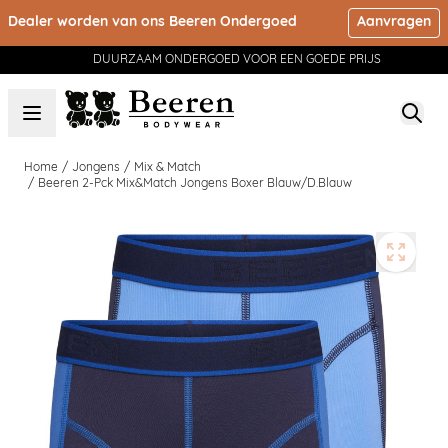
Ga naar de inhoud
Dealer worden van ons Beeren Ondergoed
Aanvragen
DUURZAAM ONDERGOED VOOR EEN GOEDE PRIJS
Home
/
Jongens
/
Mix & Match
/
Beeren 2-Pck Mix&Match Jongens Boxer Blauw/D.Blauw