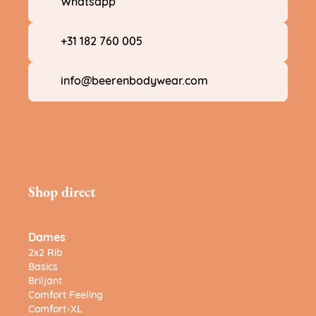
Whatsapp
+31 182 760 005
info@beerenbodywear.com
Shop direct
Dames
2x2 Rib
Basics
Briljant
Comfort Feeling
Comfort-XL