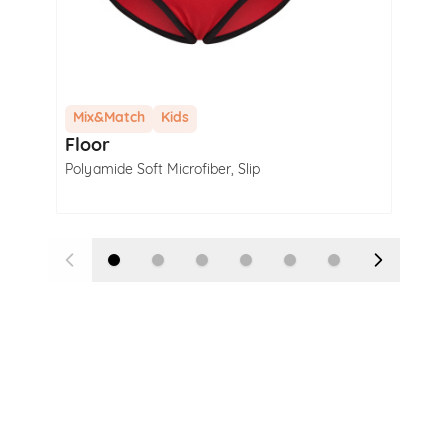
Mix&Match
Kids
Mi
Floor
Flo
Polyamide Soft Microfiber
,
Slip
Poly