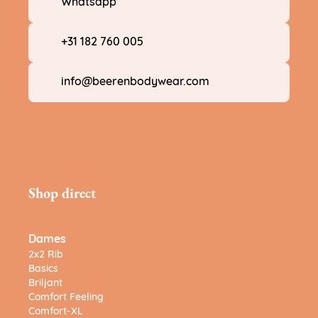
Whatsapp
+31 182 760 005
info@beerenbodywear.com
Shop direct
Dames
2x2 Rib
Basics
Briljant
Comfort Feeling
Comfort-XL