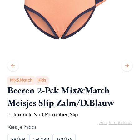
Mix&Match
Kids
Beeren 2-Pck Mix&Match
Meisjes Slip Zalm/D.Blauw
Polyamide Soft Microfiber
,
Slip
Bekijk maattabel
Kies je maat
98/104
134/140
170/176