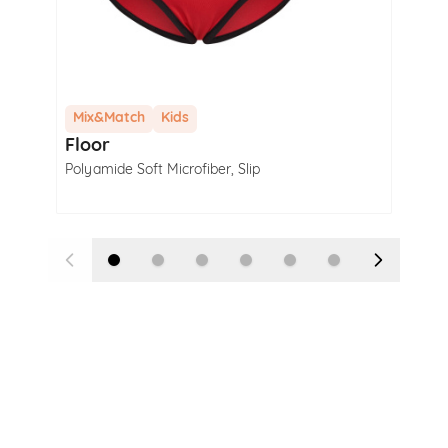
Mix&Match
Kids
Mi
Floor
Flo
Polyamide Soft Microfiber
,
Slip
Poly