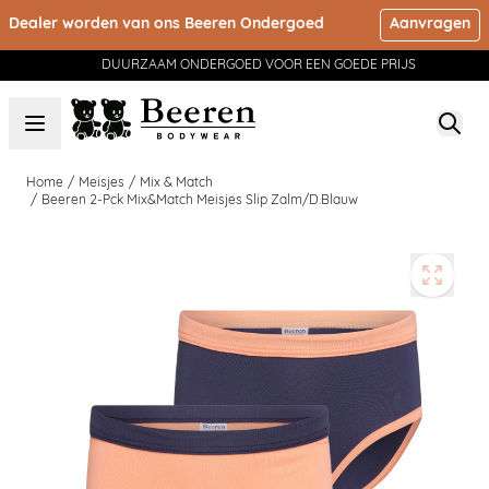
Ga naar de inhoud
Dealer worden van ons Beeren Ondergoed
Aanvragen
DUURZAAM ONDERGOED VOOR EEN GOEDE PRIJS
Home
/
Meisjes
/
Mix & Match
/
Beeren 2-Pck Mix&Match Meisjes Slip Zalm/D.Blauw